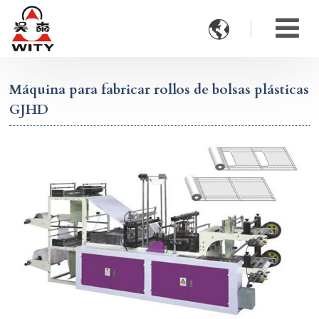

Máquina para fabricar rollos de bolsas plásticas
GJHD