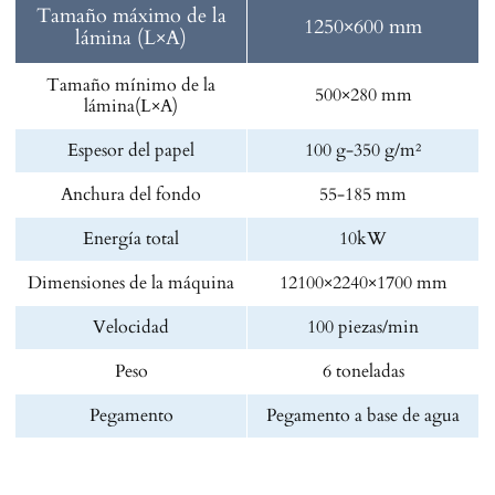
Tamaño máximo de la
1250×600 mm
lámina (L×A)
Tamaño mínimo de la
500×280 mm
lámina(L×A)
Espesor del papel
100 g-350 g/m²
Anchura del fondo
55-185 mm
Energía total
10kW
Dimensiones de la máquina
12100×2240×1700 mm
Velocidad
100 piezas/min
Peso
6 toneladas
Pegamento
Pegamento a base de agua