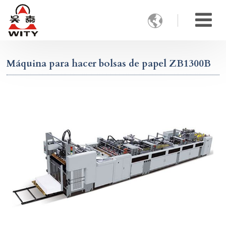

Máquina para hacer bolsas de papel ZB1300B